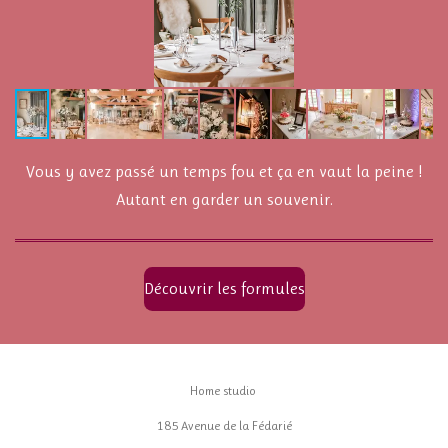
Vous y avez passé un temps fou et ça en vaut la peine !
Autant en garder un souvenir.
Découvrir les formules
Home studio
185 Avenue de la Fédarié