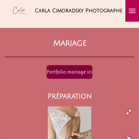
Passer
Carla Cimoradsky Photographe
au
contenu
principal
Mariage
Portfolio mariage ici
Préparation