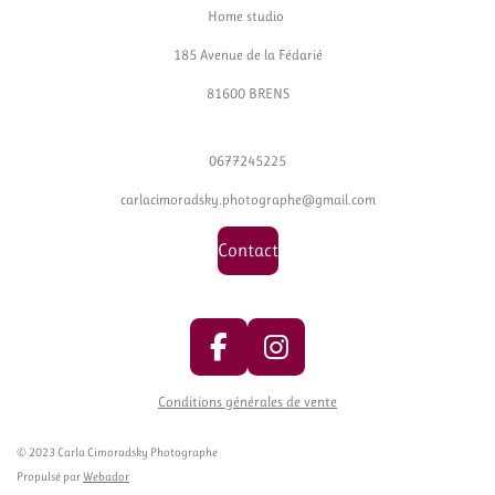
Home studio
185 Avenue de la Fédarié
81600 BRENS
0677245225
carlacimoradsky.photographe@gmail.com
Contact
F
I
a
n
Conditions générales de vente
c
s
e
t
© 2023 Carla Cimoradsky Photographe
b
a
Propulsé par
Webador
o
g